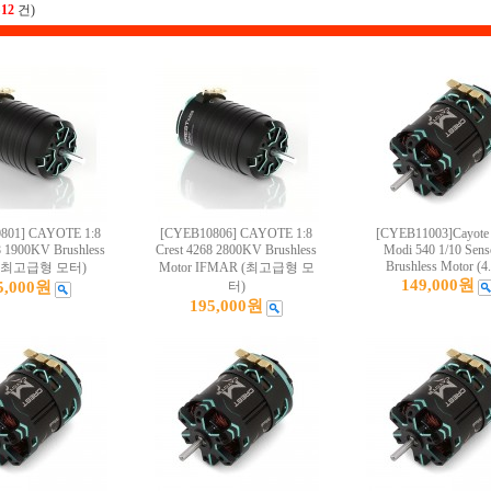
총
12
건)
801] CAYOTE 1:8
[CYEB10806] CAYOTE 1:8
[CYEB11003]Cayote 
8 1900KV Brushless
Crest 4268 2800KV Brushless
Modi 540 1/10 Sens
Brushless Motor (4
r(최고급형 모터)
Motor IFMAR (최고급형 모
149,000원
5,000원
터)
195,000원