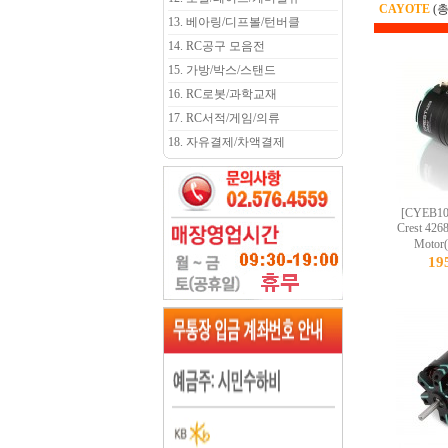
CAYOTE
(
13. 베아링/디프볼/턴버클
14. RC공구 모음전
15. 가방/박스/스탠드
16. RC로봇/과학교재
17. RC서적/게임/의류
18. 자유결제/차액결제
[CYEB10
Crest 426
Moto
19