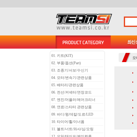
01. 키트(KIT)
모
02. 부품/옵션(Part)
03. 조종기/서보/수신기
04. 모터/변속기/관련상품
05. 배터리/관련상품
06. 전선/커넥터/연장코드
07. 엔진/머플러/에어크리너
08. 연료/스타터 관련상품
09. 바디/윙/데칼/도료/LED
10. 타이어/휠/이너폼
11. 볼트/너트/와샤/심/오링
12. 오일/테이프/케미컬류