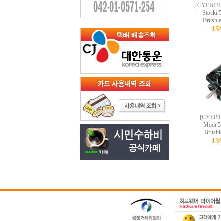
[CYEB110
Stocki 
Brushle
15
[CYEB11
Modi 5
Brushl
13