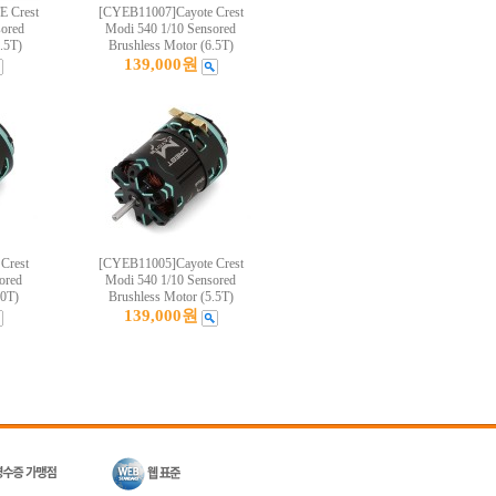
 Crest
[CYEB11007]Cayote Crest
sored
Modi 540 1/10 Sensored
.5T)
Brushless Motor (6.5T)
139,000원
Crest
[CYEB11005]Cayote Crest
ored
Modi 540 1/10 Sensored
.0T)
Brushless Motor (5.5T)
139,000원