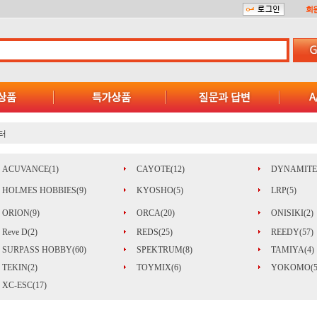
회
터
ACUVANCE(1)
CAYOTE(12)
DYNAMITE(
HOLMES HOBBIES(9)
KYOSHO(5)
LRP(5)
ORION(9)
ORCA(20)
ONISIKI(2)
Reve D(2)
REDS(25)
REEDY(57)
SURPASS HOBBY(60)
SPEKTRUM(8)
TAMIYA(4)
TEKIN(2)
TOYMIX(6)
YOKOMO(5
XC-ESC(17)