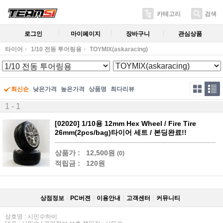
카테고리
검색
로그인
마이페이지
장바구니
관심상품
타이어
1/10 전동 투어링용
TOYMIX(askaracing)
최신순
낮은가격
높은가격
상품명
최다리뷰
1 - 1
[02020] 1/10용 12mm Hex Wheel / Fire Tire
26mm(2pcs/bag)타이어 세트 / 본딩완료!!
상품가 :
12,500원
(0)
적립금 :
120원
상점정보
PC버젼
이용안내
고객센터
커뮤니티
상호명 : 시민수하비