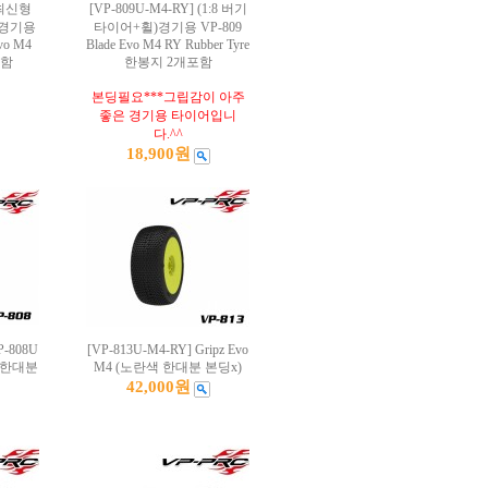
] 최신형
[VP-809U-M4-RY] (1:8 버기
)경기용
타이어+휠)경기용 VP-809
vo M4
Blade Evo M4 RY Rubber Tyre
포함
한봉지 2개포함
본딩필요***그립감이 아주
좋은 경기용 타이어입니
다.^^
18,900원
P-808U
[VP-813U-M4-RY] Gripz Evo
색) 한대분
M4 (노란색 한대분 본딩x)
42,000원