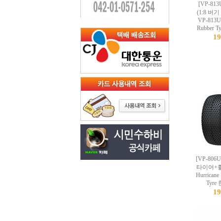
[VP-81
(1:8 
VP-813U
Rubber
1
[VP-806
타이어+휠
Hurricane
Tyr
1