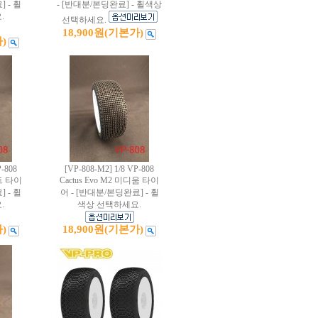
 - 휠
- [반대분/본딩완료] - 휠색상
.
선택하세요.
18,900원
(기본가)
)
P-808
[VP-808-M2] 1/8 VP-808
프트 타이
Cactus Evo M2 미디움 타이
 - 휠
어 - [반대분/본딩완료] - 휠
.
색상 선택하세요.
)
18,900원
(기본가)