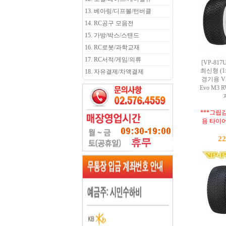
13. 베아링/디프볼/턴버클
14. RC공구 모음전
15. 가방/박스/스탠드
16. RC로봇/과학교재
17. RC서적/게임/의류
[VP-817
최신형 (1
18. 자유결제/차액결제
경기용 VP-
Evo M3 R
***그립
용 타이어
2