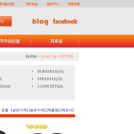
원가입/수정
MY Page
장바구니
주문조회
타이어
>
1/8 버기용
>
VP PRO
DURATRAX(43)
)
STRADALE(23)
ES(44)
J-CONCEPTS(6)
정렬 :
[낮은가격]
[높은가격]
[제품명]
[제조사]