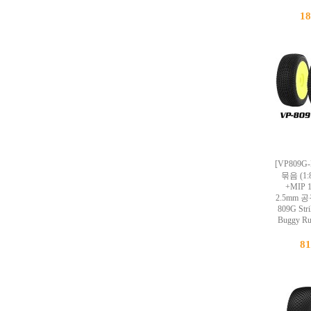
1
[VP809G
묶음 (1
+MIP 1
2.5mm 
809G Str
Buggy R
8