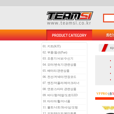
01. 키트(KIT)
타
02. 부품/옵션(Part)
03. 조종기/서보/수신기
04. 모터/변속기/관련상품
05. 배터리/관련상품
06. 전선/커넥터/연장코드
07. 엔진/머플러/에어크리너
08. 연료/스타터 관련상품
VP PRO
(총
5
09. 바디/윙/데칼/도료/LED
10. 타이어/휠/이너폼
11. 볼트/너트/와샤/심/오링
12. 오일/테이프/케미컬류