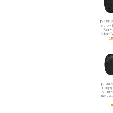
[VP-811
타이어+휠
Rain M
Rubber
1
[VP-81
(1:8 
VP-812U
RW Rubb
1