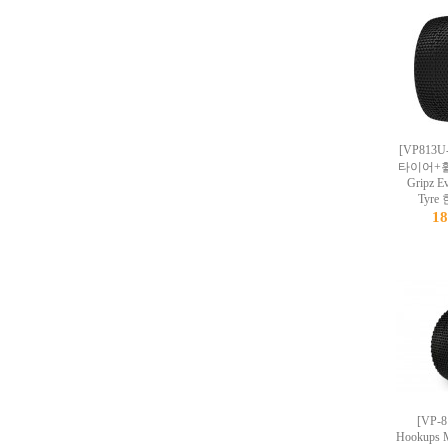
[VP813U
타이어+휠
Gripz E
Tyr
1
[VP-8
Hookup