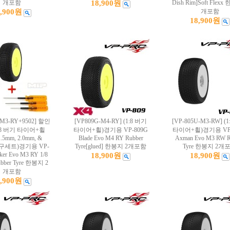
개포함
18,900원
Dish Rim]Soft Flexx
8,900원
개포함
18,900원
-M3-RY+9502] 할인
[VP809G-M4-RY] (1:8 버기
[VP-805U-M3-RW] (
:8 버기 타이어+휠
타이어+휠)경기용 VP-809G
타이어+휠)경기용 VP-
.5mm, 2.0mm, &
Blade Evo M4 RY Rubber
Axman Evo M3 RW R
공구세트)경기용 VP-
Tyre[glued] 한봉지 2개포함
Tyre 한봉지 2개
iker Evo M3 RY 1/8
18,900원
18,900원
ubber Tyre 한봉지 2
개포함
1,900원