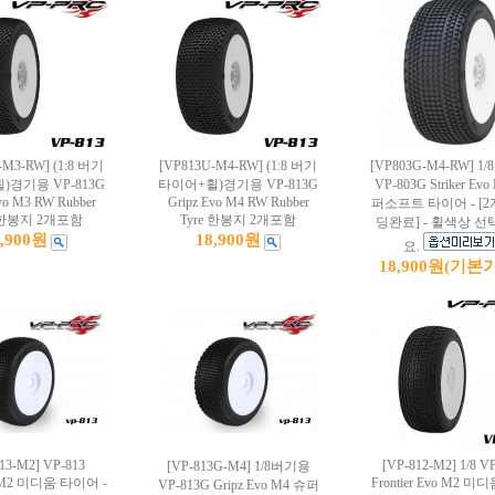
-M3-RW] (1:8 버기
[VP813U-M4-RW] (1:8 버기
[VP803G-M4-RW] 1
)경기용 VP-813G
타이어+휠)경기용 VP-813G
VP-803G Striker Ev
vo M3 RW Rubber
Gripz Evo M4 RW Rubber
퍼소프트 타이어 - [2
e 한봉지 2개포함
Tyre 한봉지 2개포함
딩완료] - 휠색상 
8,900원
18,900원
요.
18,900원
(기본가
13-M2] VP-813
[VP-812-M2] 1/8 V
[VP-813G-M4] 1/8버기용
s M2 미디움 타이어 -
Frontier Evo M2 
VP-813G Gripz Evo M4 슈퍼