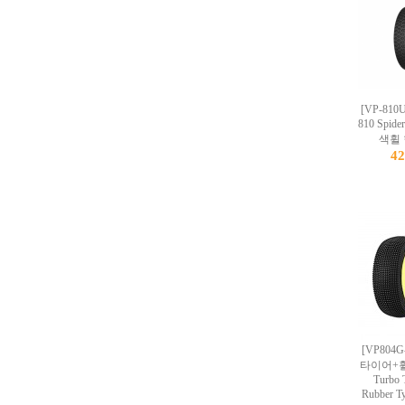
[VP-810
810 Spid
색휠 
4
[VP804G
타이어+휠
Turbo 
Rubber T