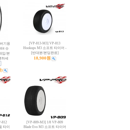
[VP-813-M3] VP-813
/8버기용
Hookups M3 소프트 타이어 -
o M4 슈
[반대분/본딩완료]
개입/본
18,900원
선택하세
)
P-812
[VP-809-M3] 1/8 VP-809
미디움 타이
Blade Evo M3 소프트 타이어