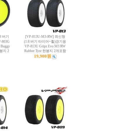
:8 버기
[VP-813U-M3-RW] 최신형
803G
(1:8 버기 타이어+휠)경기용
8 Buggy
VP-813U Gripz Evo M3 RW
 한봉지 2
Rubber Tyre 한봉지 2개포함
19,900원