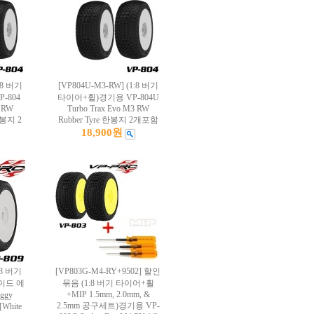
:8 버기
[VP804U-M3-RW] (1:8 버기
-804
타이어+휠)경기용 VP-804U
2 RW
Turbo Trax Evo M3 RW
 한봉지 2
Rubber Tyre 한봉지 2개포함
18,900원
:8 버기
[VP803G-M4-RY+9502] 할인
이드 에
묶음 (1:8 버기 타이어+휠
+MIP 1.5mm, 2.0mm, &
uggy
2.5mm 공구세트)경기용 VP-
[White