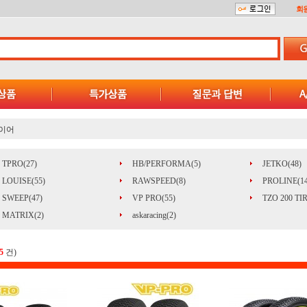
회
이어
TPRO(27)
HB/PERFORMA(5)
JETKO(48)
LOUISE(55)
RAWSPEED(8)
PROLINE(14
SWEEP(47)
VP PRO(55)
TZO 200 TIR
MATRIX(2)
askaracing(2)
5
건)