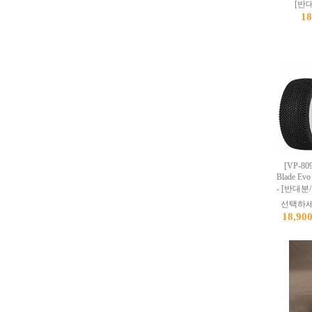
[반
1
[VP-809
Blade 
- [반대분
선택하세
18,90