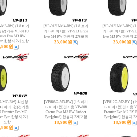
U-M3-RW] (1:8 버기
[VP-913U-M4-RW] (1:8 트러
[VP-913U-M3-RW] (
)경기용 VP-811U
기 타이어+휠) VP-913 Gripz
기 타이어+휠) VP-913 
aster Evo M3 RW
Evo M4 RW 한봉지 2개포함
Evo M3 RW 한봉지
 Tyre 한봉지 2개포함
33,000원
33,000원
8,900원
2U-MC-RW] 최신형
[VP808G-M3-RW] (1:8 버기
[VP812G-M2-RY ] (
버기 타이어+휠)경기용
타이어+휠)경기용 VP-808
타이어+휠)경기용 VP
 Frontier Evo MC
Cactus Evo M3 RW Rubber
Frontier Evo M2 RY 
er Tyre 한봉지 2개
Tyre[glued] 한봉지 2개포함
Tyre[glued] 한봉지
포함
18,900원
18,900원
8,900원