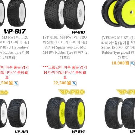
U-M3-RW] VP PRO
[VP-810U-M4-RW] VP-PRO
[VP803G-M4-RY] (1
:8 버기 타이어+휠)
최신형 (1:8 버기 타이어+휠)
타이어+휠)경기용 VP-
817U Hyperdrive
경기용 Spider Web Evo MC
Striker Evo M4 RY 1/
W Rubber Tyre 한봉
M4 RW Rubber Tyre 한봉지 2
Rubber Tyre[glued]
지 2개포함
개포함
개포함
18,900원
감이 아주 좋은 경기
***그립감이 아주 좋은 경기
입니다.^^ 본딩필
용 타이어입니다.^^ 본딩필
요
요
2,500원
22,500원