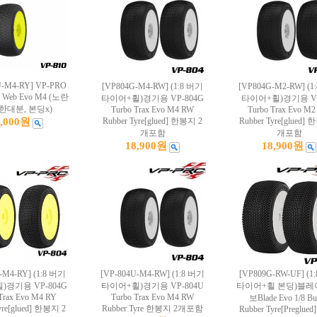
U-M4-RY] VP-PRO
[VP804G-M4-RW] (1:8 버기
[VP804G-M2-RW] (1
er Web Evo M4 (노란
타이어+휠)경기용 VP-804G
타이어+휠)경기용 VP
한대분, 본딩x)
Turbo Trax Evo M4 RW
Turbo Trax Evo M
2,000원
Rubber Tyre[glued] 한봉지 2
Rubber Tyre[glued]
개포함
개포함
18,900원
18,900원
-M4-RY] (1:8 버기
[VP-804U-M4-RW] (1:8 버기
[VP809G-RW-UF] (1
)경기용 VP-804G
타이어+휠)경기용 VP-804U
타이어+휠 본딩)블레
Trax Evo M4 RY
Turbo Trax Evo M4 RW
보Blade Evo 1/8 B
yre[glued] 한봉지 2
Rubber Tyre 한봉지 2개포함
Rubber Tyre[Preglued]