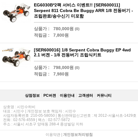
EG6030B*2팩 서비스 이벤트!! [SER600011]
Serpent 811 Cobra Be Buggy ARR 1/8 전동버기 -
조립완료/송수신기 미포함
상품가 :
780,000원
(0)
적립금 :
7,800원
[SER600016] 1/8 Serpent Cobra Buggy EP 4wd
2.1 버젼 - 1/8 전동버기 조립식키트
상품가 :
798,000원
(0)
적립금 :
7,980원
상점정보
PC버젼
이용안내
고객센터
커뮤니티
상호명 : 시민수하비
대표 : 시민수 | 개인정보 보호 책임자 : 시민수
사업자등록번호 :210-05-58050 | 통신판매업신고번호 : 제 2012-서울서초-1429호
전화 : 02-576-4559 | 팩스 : 02-577-5872
주소 : 서울시 서초구 양재동 288-4 종성빌딩 지하
이용약관
|
개인정보처리방침