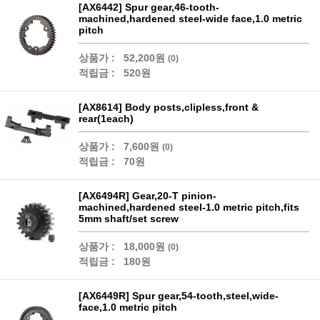
[AX6442] Spur gear,46-tooth-
machined,hardened steel-wide face,1.0 metric
pitch
상품가 :
52,200원
(0)
적립금 :
520원
[AX8614] Body posts,clipless,front &
rear(1each)
상품가 :
7,600원
(0)
적립금 :
70원
[AX6494R] Gear,20-T pinion-
machined,hardened steel-1.0 metric pitch,fits
5mm shaft/set screw
상품가 :
18,000원
(0)
적립금 :
180원
[AX6449R] Spur gear,54-tooth,steel,wide-
face,1.0 metric pitch