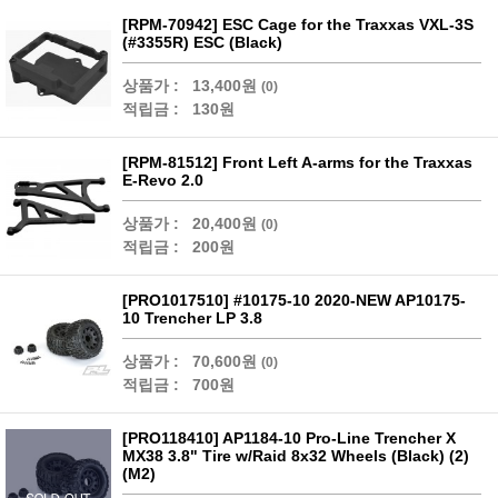
[RPM-70942] ESC Cage for the Traxxas VXL-3S
(#3355R) ESC (Black)
상품가 :
13,400원
(0)
적립금 :
130원
[RPM-81512] Front Left A-arms for the Traxxas
E-Revo 2.0
상품가 :
20,400원
(0)
적립금 :
200원
[PRO1017510] #10175-10 2020-NEW AP10175-
10 Trencher LP 3.8
상품가 :
70,600원
(0)
적립금 :
700원
[PRO118410] AP1184-10 Pro-Line Trencher X
MX38 3.8" Tire w/Raid 8x32 Wheels (Black) (2)
(M2)