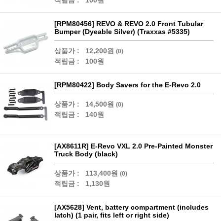
적립금 :
100원
[RPM80456] REVO & REVO 2.0 Front Tubular
Bumper (Dyeable Silver) (Traxxas #5335)
상품가 :
12,200원
(0)
적립금 :
100원
[RPM80422] Body Savers for the E-Revo 2.0
상품가 :
14,500원
(0)
적립금 :
140원
[AX8611R] E-Revo VXL 2.0 Pre-Painted Monster
Truck Body (black)
상품가 :
113,400원
(0)
적립금 :
1,130원
[AX5628] Vent, battery compartment (includes
latch) (1 pair, fits left or right side)