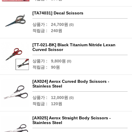
[TA74031] Decal Scissors
상품가 :
24,700원
(0)
적립금 :
240원
[TT-021-BK] Black Titanium Nitride Lexan
Curved Scissor
상품가 :
9,800원
(0)
적립금 :
90원
[AX024] Aerox Curved Body Scissors -
Stainless Steel
상품가 :
12,000원
(0)
적립금 :
120원
[AX025] Aerox Straight Body Scissors -
Stainless Steel