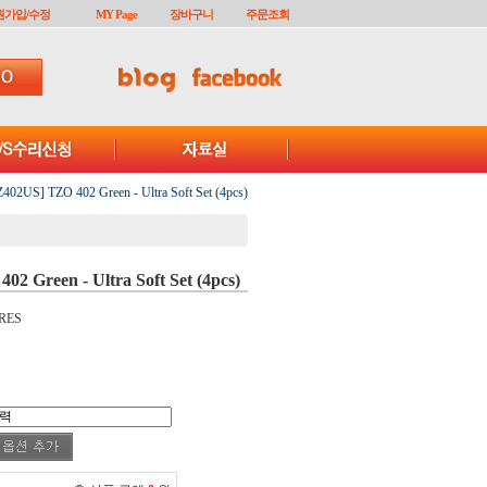
원가입/수정
MY Page
장바구니
주문조회
Z402US] TZO 402 Green - Ultra Soft Set (4pcs)
2 Green - Ultra Soft Set (4pcs)
RES