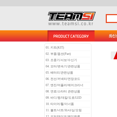
01. 키트(KIT)
02. 부품/옵션(Part)
03. 조종기/서보/수신기
04. 모터/변속기/관련상품
05. 배터리/관련상품
06. 전선/커넥터/연장코드
07. 엔진/머플러/에어크리너
08. 연료/스타터 관련상품
09. 바디/윙/데칼/도료/LED
10. 타이어/휠/이너폼
11. 볼트/너트/와샤/심/오링
12. 오일/테이프/케미컬류