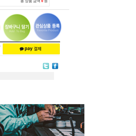
총 상품 금액
0
원