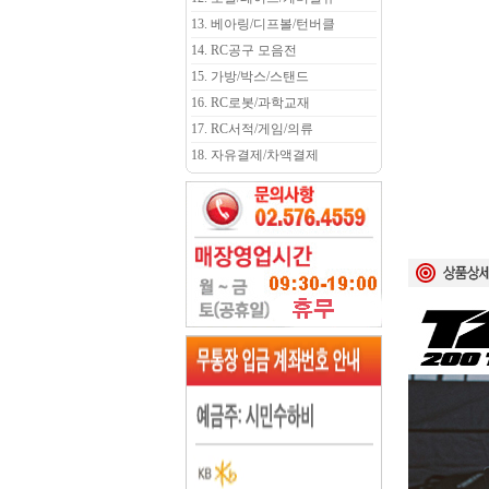
13. 베아링/디프볼/턴버클
14. RC공구 모음전
15. 가방/박스/스탠드
16. RC로봇/과학교재
17. RC서적/게임/의류
18. 자유결제/차액결제