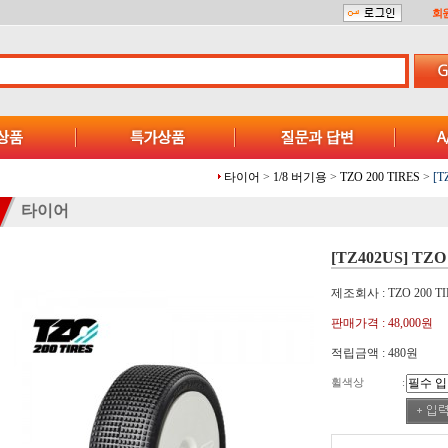
회
타이어
>
1/8 버기용
>
TZO 200 TIRES
>
[T
타이어
[TZ402US] TZO 40
제조회사 : TZO 200 TI
판매가격 :
48,000원
적립금액 :
480원
휠색상
: