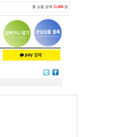
총 상품 금액
21,000
원