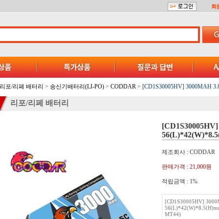
회
리포/리페 배터리
>
송신기배터리(LI-PO)
>
CODDAR
>
[CD1S30005HV] 3000MAH 3.8V
리포/리페 배터리
[CD1S30005HV]
56(L)*42(W)*8.
제조회사 : CODDAR
판매가격 :
21,000원
적립금액 :
1%
[CD1S30005HV] 3000
56(L)*42(W)*8.5(H)mm
MT44)