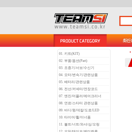
01. 키트(KIT)
02. 부품/옵션(Part)
03. 조종기/서보/수신기
04. 모터/변속기/관련상품
05. 배터리/관련상품
06. 전선/커넥터/연장코드
07. 엔진/머플러/에어크리너
08. 연료/스타터 관련상품
09. 바디/윙/데칼/도료/LED
10. 타이어/휠/이너폼
11. 볼트/너트/와샤/심/오링
12. 오일/테이프/케미컬류