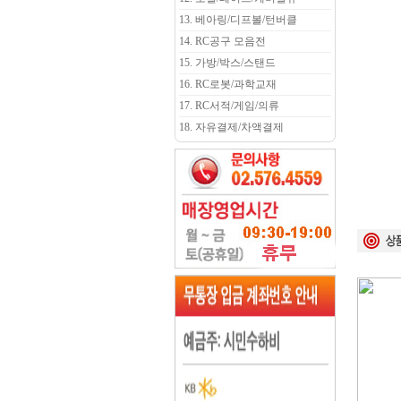
13. 베아링/디프볼/턴버클
14. RC공구 모음전
15. 가방/박스/스탠드
16. RC로봇/과학교재
17. RC서적/게임/의류
18. 자유결제/차액결제