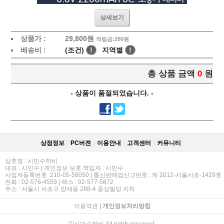
상세보기
상품가 :
29,800
원
적립금:290원
배송비 :
(조건)
!
지역별
!
총 상품 금액
0
원
- 상품이 품절되었습니다. -
상점정보
PC버젼
이용안내
고객센터
커뮤니티
상호명 : 시민수하비
대표 : 시민수 | 개인정보 보호 책임자 : 시민수
사업자등록번호 :210-05-58050 | 통신판매업신고번호 : 제 2012-서울서초-1429호
전화 : 02-576-4559 | 팩스 : 02-577-5872
주소 : 서울시 서초구 양재동 288-4 종성빌딩 지하
이용약관
|
개인정보처리방침