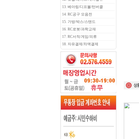
13. 베아링/디프볼/턴버클
14. RC공구 모음전
15. 가방/박스/스탠드
16. RC로봇/과학교재
17. RC서적/게임/의류
18. 자유결제/차액결제