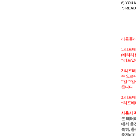
6)
YOU 
7)
READ
리튬폴리
1.리포
(배터리
*리포알
2.리포
수 있습
*일주일
줍니다.
3.리포
*리포배
사용시 
본 배터
에서 충
특히, 
충전(C