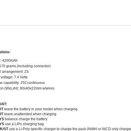
ations:
y: 4200mAh
170 grams (including connector)
ll arrangement: 2S
voltage: 7.4 Volts
e capability: 25Ccontinuous
on (WxLxH): 90x40x22mm w/wires
ANT:
OT
leave the battery in your model when charging
OT
leave unattended when charging
YS
balance charge the battery
YS
use a LiPo charging bag
MUST
use a Li-Poly specific charger to charge the pack (NiMH or NiCD only char