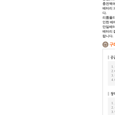
충전백에
배터리 
다.
리튬폴리
인한 배
만일배터
배터리 
랍니다.
1
2
3
4
1
2
3