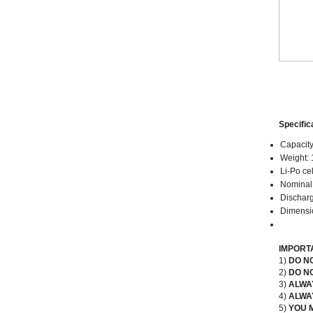
Specific
Capacit
Weight: 
Li-Po ce
Nominal 
Discharg
Dimensi
IMPORT
1)
DO N
2)
DO N
3)
ALWA
4)
ALWA
5)
YOU 