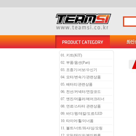
01. 키트(KIT)
02. 부품/옵션(Part)
03. 조종기/서보/수신기
04. 모터/변속기/관련상품
05. 배터리/관련상품
06. 전선/커넥터/연장코드
07. 엔진/머플러/에어크리너
08. 연료/스타터 관련상품
09. 바디/윙/데칼/도료/LED
10. 타이어/휠/이너폼
11. 볼트/너트/와샤/심/오링
12. 오일/테이프/케미컬류