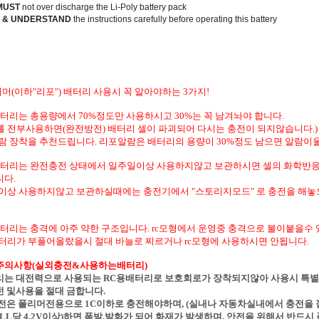
MUST
not over discharge the Li-Poly battery pack
 & UNDERSTAND
the instructions carefully before operating this battery
머(이하"리포") 배터리 사용시 꼭 알아야하는 3가지!
배터리는 총용량에서 70%정도만 사용하시고 30%는 꼭 남겨놔야 합니다.
를 전부사용하면(완전방전) 배터리 셀이 파괴되어 다시는 충전이 되지않습니다.)
람 장착을 추천드립니다. 리포알람은 배터리의 용량이 30%정도 남으면 알람이
배터리는 완전충전 상태에서 일주일이상 사용하지않고 보관하시면 셀의 화학반
니다.
이상 사용하지않고 보관하실때에는 충전기에서 "스토리지모드" 로 충전을 해놓
배터리는 충격에 아주 약한 구조입니다. rc모형에서 운영중 충격으로 불이붙을수
터리가 부풀어올랐을시 절대 바늘로 찌르거나 rc모형에 사용하시면 안됩니다.
주의사항(실외충전&사용하는배터리)
리는 대전력으로 사용되는 RC용배터리로 보호회로가 장착되지않아 사용시 특별
전 및사용을 절대 금합니다.
충전은 폴리머전용으로 1C이하로 충전해야하며, (실내나 자동차실내에서 충전을 
ELL당 4.2V이상)하면 폭발,발화가 되어 화재가 발생하며, 안전을 위해서 반드