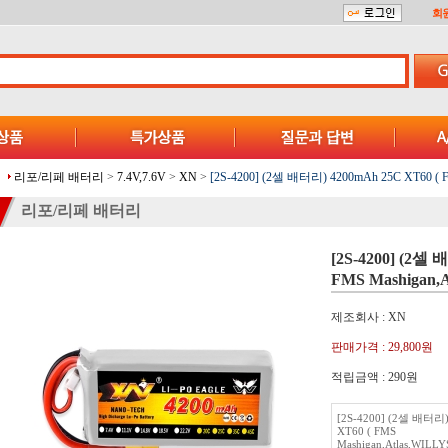
회
리포/리페 배터리
>
7.4V,7.6V
>
XN
>
[2S-4200] (2셀 배터리) 4200mAh 25C XT60 (
리포/리페 배터리
[2S-4200] (2셀 
FMS Mashigan
제조회사 : XN
판매가격 :
29,800원
적립금액 :
290원
[2S-4200] (2셀 배터리)
XT60 ( FMS
Mashigan,Atlas,WIL