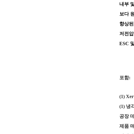
내부 
보다 
향상된
저전압
ESC 
포함:
(1) X
(1) 
공장 
제품 