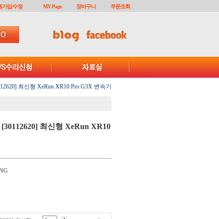
원가입/수정
MY Page
장바구니
주문조회
620] 최신형 XeRun XR10 Pro G3X 변속기
0112620] 최신형 XeRun XR10
NG