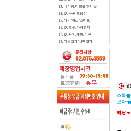
13. 베아링/디프볼/턴버클
14. RC공구 모음전
15. 가방/박스/스탠드
16. RC로봇/과학교재
17. RC서적/게임/의류
18. 자유결제/차액결제
스톡클
보다 
해당모