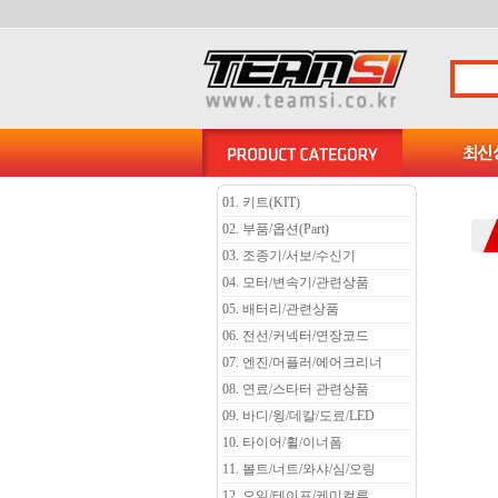
01. 키트(KIT)
02. 부품/옵션(Part)
03. 조종기/서보/수신기
04. 모터/변속기/관련상품
05. 배터리/관련상품
06. 전선/커넥터/연장코드
07. 엔진/머플러/에어크리너
08. 연료/스타터 관련상품
09. 바디/윙/데칼/도료/LED
10. 타이어/휠/이너폼
11. 볼트/너트/와샤/심/오링
12. 오일/테이프/케미컬류