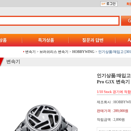
회
변속기
>
브러쉬리스 변속기
>
HOBBYWING
>
인기상품/재입고 [30112
변속기
인기상품/재입고 [3
Pro G3X 변속기
1/10 Stock 경기에 적합
제조회사 : HOBBYWI
판매가격 :
289,000원
적립금액 :
2,890원