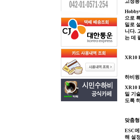
고성능
Hobb
으로 
밀로 
니다.
는 데
XR10
하비윙
XR10
밀 기
도록 
맞춤형
ESC
해 설