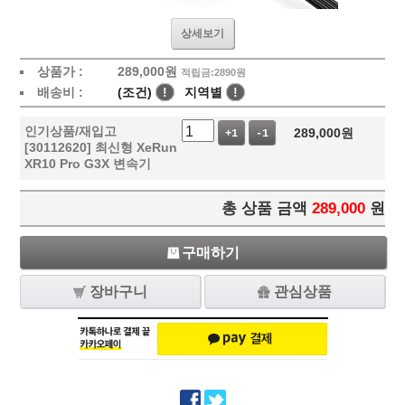
상세보기
상품가 :
289,000
원
적립금:2890원
배송비 :
(조건)
!
지역별
!
인기상품/재입고
289,000
원
+1
-1
[30112620] 최신형 XeRun
XR10 Pro G3X 변속기
총 상품 금액
289,000
원
구매하기
장바구니
관심상품