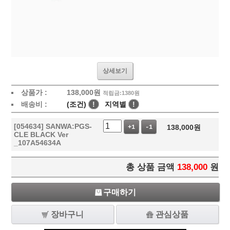
상세보기
상품가 :
138,000
원
적립금:1380원
배송비 :
(조건)
!
지역별
!
[054634] SANWA:PGS-
138,000
원
+1
-1
CLE BLACK Ver
_107A54634A
총 상품 금액
138,000
원
구매하기
장바구니
관심상품