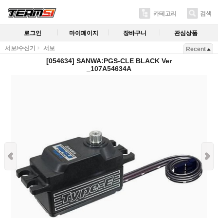
카테고리
검색
로그인
마이페이지
장바구니
관심상품
서보/수신기
서보
Recent
[054634] SANWA:PGS-CLE BLACK Ver
_107A54634A