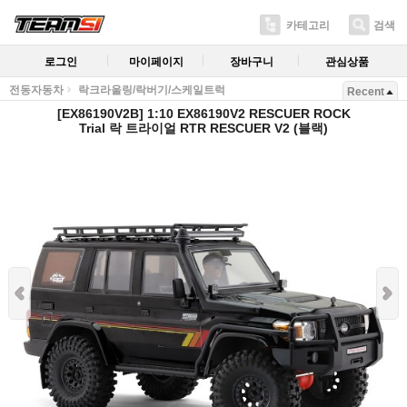
카테고리
검색
로그인
마이페이지
장바구니
관심상품
전동자동차
락크라울링/락버기/스케일트럭
Recent
[EX86190V2B] 1:10 EX86190V2 RESCUER ROCK
Trial 락 트라이얼 RTR RESCUER V2 (블랙)