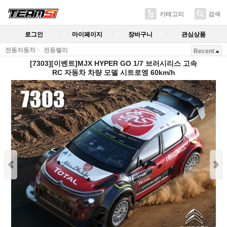
카테고리
검색
로그인
마이페이지
장바구니
관심상품
전동자동차
전동랠리
Recent
[7303][이벤트]MJX HYPER GO 1/7 브러시리스 고속
RC 자동차 차량 모델 시트로엥 60km/h