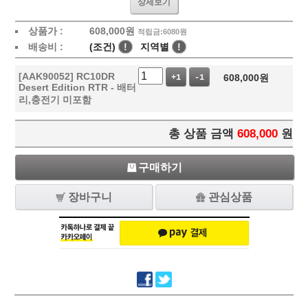
상세보기
상품가 :
608,000
원
적립금:6080원
배송비 :
(조건)
!
지역별
!
[AAK90052] RC10DR
608,000
원
+1
-1
Desert Edition RTR - 배터
리,충전기 미포함
총 상품 금액
608,000
원
구매하기
장바구니
관심상품