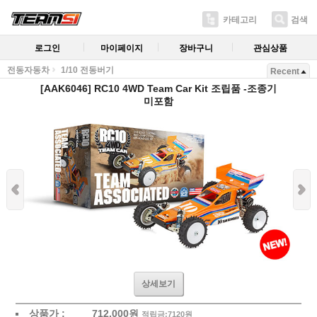
카테고리
검색
로그인
마이페이지
장바구니
관심상품
전동자동차
1/10 전동버기
Recent
[AAK6046] RC10 4WD Team Car Kit 조립품 -조종기
미포함
상세보기
상품가 :
712,000
원
적립금:7120원