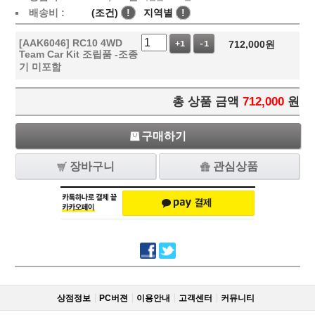
배송비 :
(조건)
!
지역별
!
[AAK6046] RC10 4WD
712,000
원
+1
-1
Team Car Kit 조립품 -조종
기 미포함
총 상품 금액
712,000
원
구매하기
장바구니
관심상품
상점정보
PC버젼
이용안내
고객센터
커뮤니티