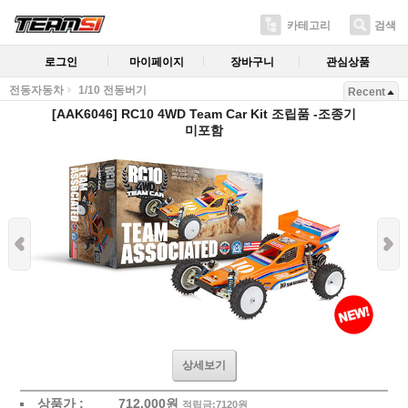
카테고리
검색
로그인
마이페이지
장바구니
관심상품
전동자동차
1/10 전동버기
Recent
[AAK6046] RC10 4WD Team Car Kit 조립품 -조종기
미포함
상세보기
상품가 :
712,000
원
적립금:7120원