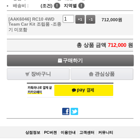
배송비 :
(조건)
!
지역별
!
[AAK6046] RC10 4WD
712,000
원
+1
-1
Team Car Kit 조립품 -조종
기 미포함
총 상품 금액
712,000
원
구매하기
장바구니
관심상품
상점정보
PC버젼
이용안내
고객센터
커뮤니티