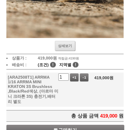
상세보기
상품가 :
419,000
원
적립금:4190원
배송비 :
(조건)
!
지역별
!
[ARA2508T1] ARRMA
419,000
원
+1
-1
1/16 ARRMA MINI
KRATON 3S Brushless
,Black/Red색상, (아르마 미
니 크라톤 3S) 충전기,배터
리 별도
총 상품 금액
419,000
원