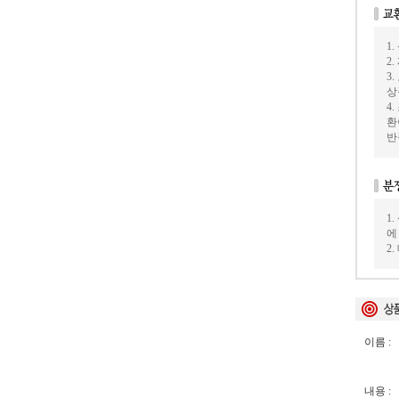
1
2
3
상
4
환
반
1
에
2
이름 :
내용 :