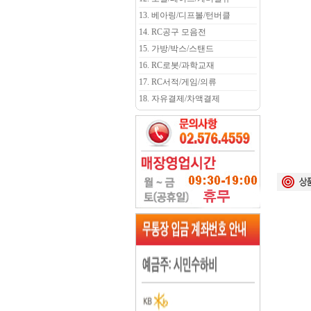
13. 베아링/디프볼/턴버클
14. RC공구 모음전
15. 가방/박스/스탠드
16. RC로봇/과학교재
17. RC서적/게임/의류
18. 자유결제/차액결제