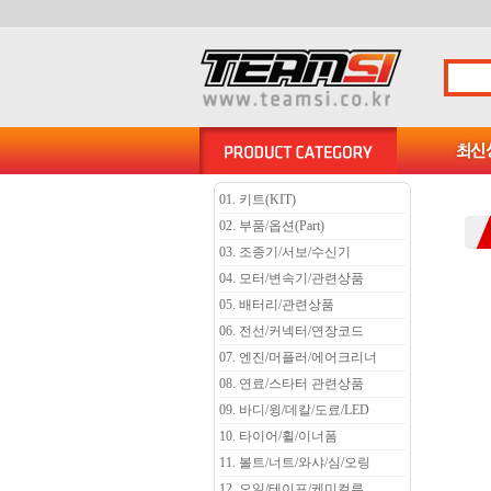
01. 키트(KIT)
02. 부품/옵션(Part)
03. 조종기/서보/수신기
04. 모터/변속기/관련상품
05. 배터리/관련상품
06. 전선/커넥터/연장코드
07. 엔진/머플러/에어크리너
08. 연료/스타터 관련상품
09. 바디/윙/데칼/도료/LED
10. 타이어/휠/이너폼
11. 볼트/너트/와샤/심/오링
12. 오일/테이프/케미컬류