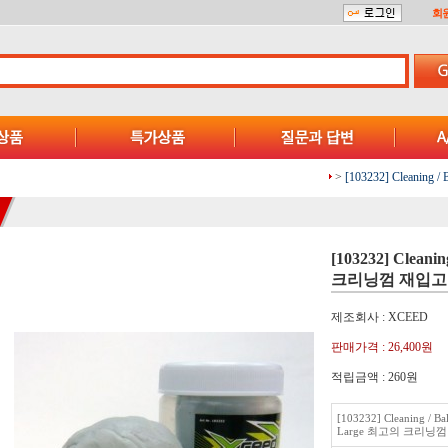
회
>
[103232] Cleanin
[103232] Clean
크리닝껌 재입고
제조회사 : XCEED
판매가격 :
26,400원
적립금액 :
260원
[103232] Cleaning / B
Large 최고의 크리닝