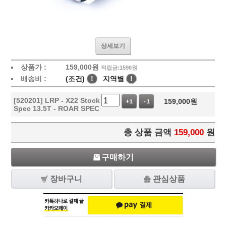
상세보기
상품가 :
159,000
원
적립금:1590원
배송비 :
(조건)
!
지역별
!
[520201] LRP - X22 Stock
159,000
원
+1
-1
Spec 13.5T - ROAR SPEC
총 상품 금액
159,000
원
구매하기
장바구니
관심상품