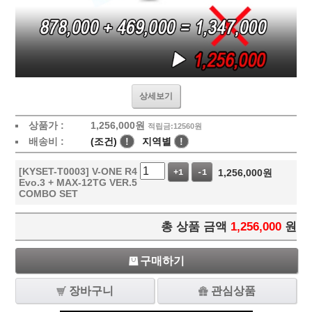
상세보기
상품가 :
1,256,000
원
적립금:12560원
배송비 :
(조건)
!
지역별
!
[KYSET-T0003] V-ONE R4
1,256,000
원
+1
-1
Evo.3 + MAX-12TG VER.5
COMBO SET
총 상품 금액
1,256,000
원
구매하기
장바구니
관심상품