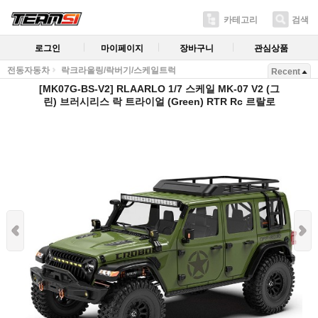
카테고리
검색
로그인
마이페이지
장바구니
관심상품
전동자동차
락크라울링/락버기/스케일트럭
Recent
[MK07G-BS-V2] RLAARLO 1/7 스케일 MK-07 V2 (그
린) 브러시리스 락 트라이얼 (Green) RTR Rc 르랄로