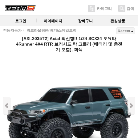
카테고리
검색
로그인
마이페이지
장바구니
관심상품
전동자동차
락크라울링/락버기/스케일트럭
Recent
[AXI-2035T2] Axial 최신형!! 1/24 SCX24 토요타
4Runner 4X4 RTR 브러시드 락 크롤러 (배터리 및 충전
기 포함), 회색