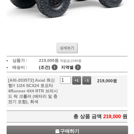
상세보기
상품가 :
219,000
원
적립금:2190원
배송비 :
(조건)
!
지역별
!
[AXI-2035T2] Axial 최신
219,000
원
+1
-1
형!! 1/24 SCX24 토요타
4Runner 4X4 RTR 브러시
드 락 크롤러 (배터리 및 충
전기 포함), 회색
총 상품 금액
219,000
원
구매하기