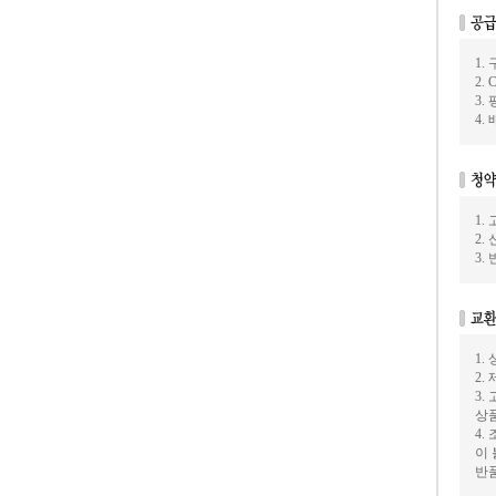
1.
2.
3.
4.
1
2
3
1.
2.
3
상
4.
이
반품