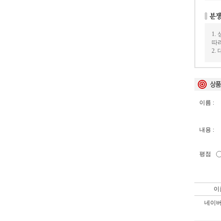
1.
따라
2.
이름 :
내용 :
평점
이
네이버