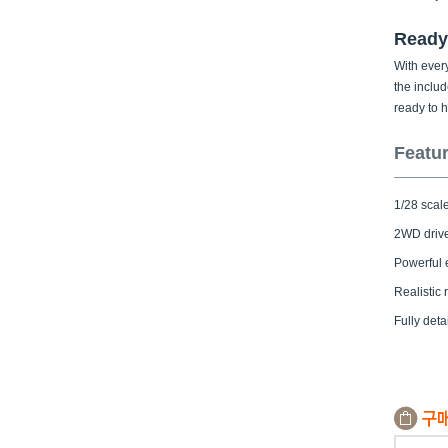
Ready
With every
the includ
ready to hi
Featur
1/28 scal
2WD drive
Powerful 
Realistic 
Fully deta