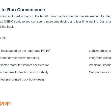
-to-Run Convenience
thing included in the box, the RC28T Zoom is designed for hassle-free fun. Its int
ed USB-C cord, so you can spend more time driving and less time waiting. Just charg
t the track.
es:
e truck based on the legendary RC10T
Lightweight chas
train for responsive handling
Integrated recha
electric motor for smooth acceleration
Precision steerin
rubber tires for traction and durability
Compact size ide
iled, pre-printed truck body design