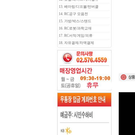
13. 베아링/디프볼/턴버클
14. RC공구 모음전
15. 가방/박스/스탠드
16. RC로봇/과학교재
17. RC서적/게임/의류
18. 자유결제/차액결제