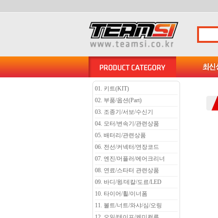
01. 키트(KIT)
02. 부품/옵션(Part)
03. 조종기/서보/수신기
04. 모터/변속기/관련상품
05. 배터리/관련상품
06. 전선/커넥터/연장코드
07. 엔진/머플러/에어크리너
08. 연료/스타터 관련상품
09. 바디/윙/데칼/도료/LED
10. 타이어/휠/이너폼
11. 볼트/너트/와샤/심/오링
12. 오일/테이프/케미컬류