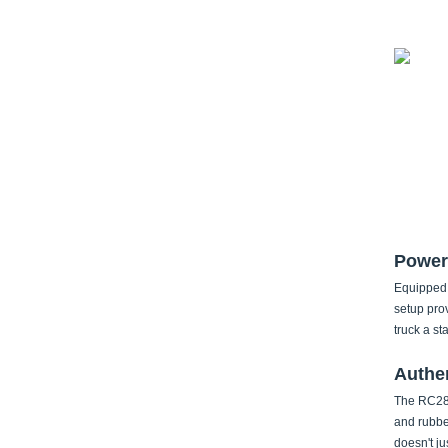
Power
Equipped 
setup pro
truck a st
Authe
The RC28T
and rubber
doesn't ju