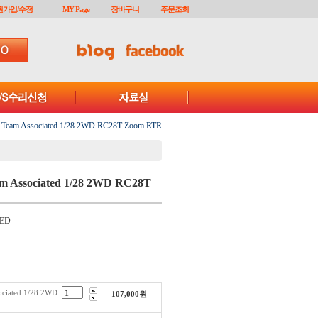
원가입/수정
MY Page
장바구니
주문조회
Team Associated 1/28 2WD RC28T Zoom RTR
m Associated 1/28 2WD RC28T
ED
ciated 1/28 2WD
107,000
원