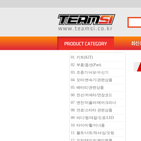
01. 키트(KIT)
02. 부품/옵션(Part)
03. 조종기/서보/수신기
04. 모터/변속기/관련상품
05. 배터리/관련상품
06. 전선/커넥터/연장코드
07. 엔진/머플러/에어크리너
08. 연료/스타터 관련상품
09. 바디/윙/데칼/도료/LED
10. 타이어/휠/이너폼
11. 볼트/너트/와샤/심/오링
12. 오일/테이프/케미컬류