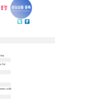
rma.
s for
rners with