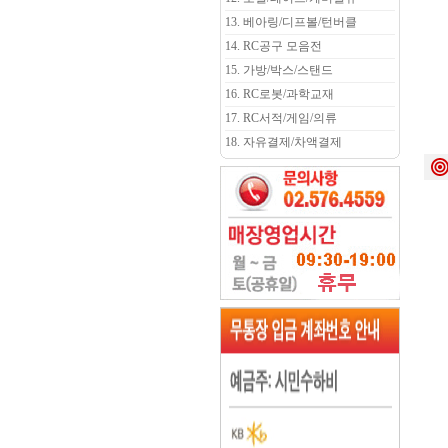
13. 베아링/디프볼/턴버클
14. RC공구 모음전
15. 가방/박스/스탠드
16. RC로봇/과학교재
17. RC서적/게임/의류
18. 자유결제/차액결제