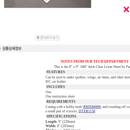
NOTES FROM OUR TECH DEPARTMENT
This is the 8" x 9" .040" thick Clear Lexan Sheet by Pa
FEATURES
Can be used to make spoilers, wings, air dams, and other item
R/C car bodies
INCLUDES
One
One instruction sheet
REQUIREMENTS
Cutting with a hobby knife
RMXR6909
, and rounding off co
a small pair of scissors,
DTXR1150
SPECIFICATIONS
Length:
9" (229mm)
Width:
8" (203mm)