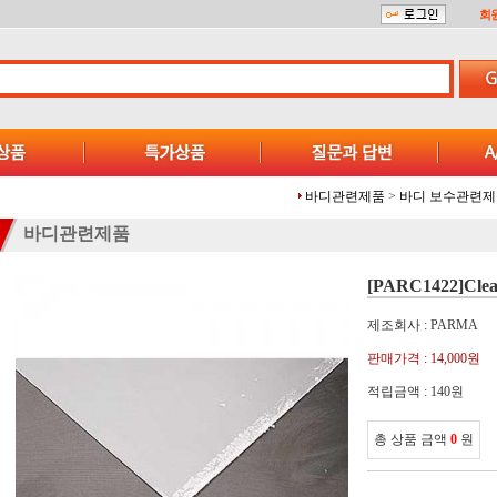
회
바디관련제품
>
바디 보수관련제
바디관련제품
[PARC1422]Clear
제조회사 : PARMA
판매가격 :
14,000원
적립금액 :
140원
총 상품 금액
0
원