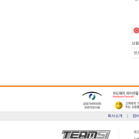
상품
번
회사소개
|
장