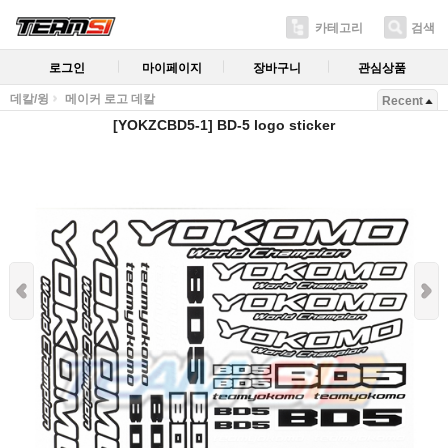
카테고리
검색
로그인
마이페이지
장바구니
관심상품
데칼/윙
메이커 로고 데칼
Recent
[YOKZCBD5-1] BD-5 logo sticker