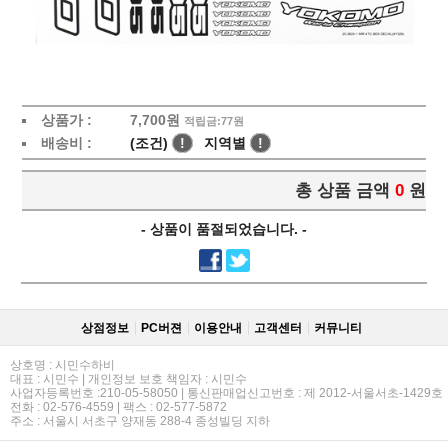
상품가 :
7,700
원
적립금:77원
배송비 :
(조건)
!
지역별
!
총 상품 금액
0
원
- 상품이 품절되었습니다. -
상점정보
PC버젼
이용안내
고객센터
커뮤니티
상호명 : 시민수하비
대표 : 시민수 | 개인정보 보호 책임자 : 시민수
사업자등록번호 :210-05-58050 | 통신판매업신고번호 : 제 2012-서울서초-1429호
전화 : 02-576-4559 | 팩스 : 02-577-5872
주소 : 서울시 서초구 양재동 288-4 종성빌딩 지하