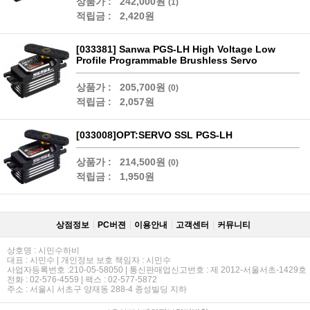
상품가 :
242,000원
(1)
적립금 :
2,420원
[033381] Sanwa PGS-LH High Voltage Low
Profile Programmable Brushless Servo
상품가 :
205,700원
(0)
적립금 :
2,057원
[033008]OPT:SERVO SSL PGS-LH
상품가 :
214,500원
(0)
적립금 :
1,950원
상점정보
PC버젼
이용안내
고객센터
커뮤니티
상호명 : 시민수하비
대표 : 시민수 | 개인정보 보호 책임자 : 시민수
사업자등록번호 :210-05-58050 | 통신판매업신고번호 : 제 2012-서울서초-1429호
전화 : 02-576-4559 | 팩스 : 02-577-5872
주소 : 서울시 서초구 양재동 288-4 종성빌딩 지하