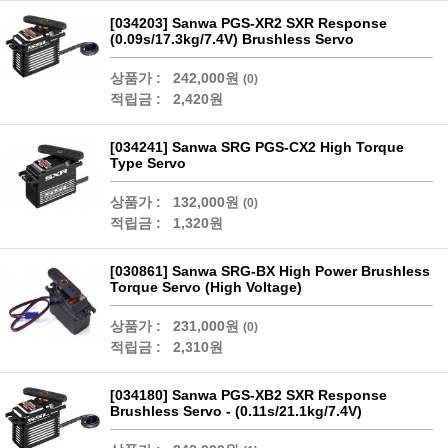
[034203] Sanwa PGS-XR2 SXR Response
(0.09s/17.3kg/7.4V) Brushless Servo
상품가 :
242,000원
(0)
적립금 :
2,420원
[034241] Sanwa SRG PGS-CX2 High Torque
Type Servo
상품가 :
132,000원
(0)
적립금 :
1,320원
[030861] Sanwa SRG-BX High Power Brushless
Torque Servo (High Voltage)
상품가 :
231,000원
(0)
적립금 :
2,310원
[034180] Sanwa PGS-XB2 SXR Response
Brushless Servo - (0.11s/21.1kg/7.4V)