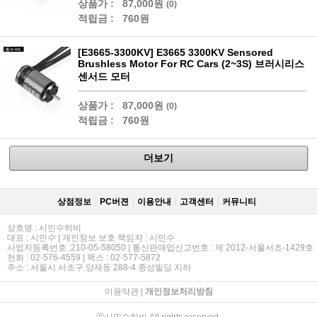
상품가 :
87,000원
(0)
적립금 :
760원
[E3665-3300KV] E3665 3300KV Sensored
Brushless Motor For RC Cars (2~3S) 브러시리스
센서드 모터
상품가 :
87,000원
(0)
적립금 :
760원
더보기
상점정보
PC버젼
이용안내
고객센터
커뮤니티
상호명 : 시민수하비
대표 : 시민수 | 개인정보 보호 책임자 : 시민수
사업자등록번호 :210-05-58050 | 통신판매업신고번호 : 제 2012-서울서초-1429호
전화 : 02-576-4559 | 팩스 : 02-577-5872
주소 : 서울시 서초구 양재동 288-4 종성빌딩 지하
이용약관
|
개인정보처리방침
ⓒ시민수하비 All rights reserved.