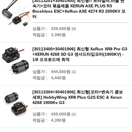
[30113201+30401400] 최신형!! 트라일러,라클 변
속기+모터 묶음제품 XERUN AXE PLUS R3
Brushless ESC+XeRun AXE 4274 R3 2000KV 모
터
상품가 :
339,000원
(0)
적립금 :
3,390원
[30113400+30401906] 최신형 XeRun XR8 Pro G3
+XERUN 4268 SD G3 센서드타입모터(1900KV) -
1/8 오프로드에 최적
상품가 :
444,000원
(1)
적립금 :
4,440원
[30113304+30401906] 최신형[모터+변속기 콤보
세트] HobbyWing XR8 Plus G2S ESC & Xerun
4268 1900Kv G3
상품가 :
439,000원
(1)
적립금 :
4,390원