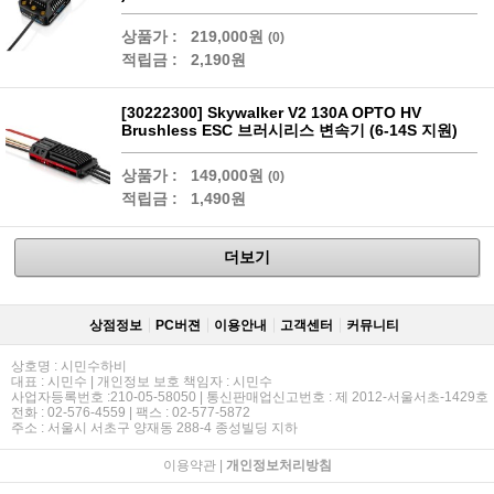
상품가 :
219,000원
(0)
적립금 :
2,190원
[30222300] Skywalker V2 130A OPTO HV
Brushless ESC 브러시리스 변속기 (6-14S 지원)
상품가 :
149,000원
(0)
적립금 :
1,490원
더보기
상점정보
PC버젼
이용안내
고객센터
커뮤니티
상호명 : 시민수하비
대표 : 시민수 | 개인정보 보호 책임자 : 시민수
사업자등록번호 :210-05-58050 | 통신판매업신고번호 : 제 2012-서울서초-1429호
전화 : 02-576-4559 | 팩스 : 02-577-5872
주소 : 서울시 서초구 양재동 288-4 종성빌딩 지하
이용약관
|
개인정보처리방침