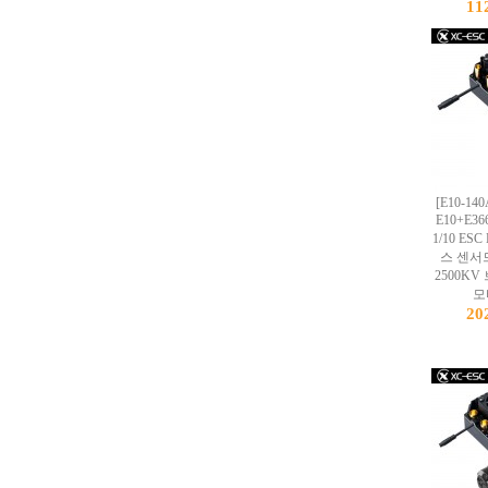
11
[E10-14
E10+E3
1/10 ES
스 센서드
2500K
모터
20