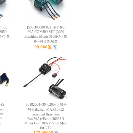
Y RC
[SK-300080-02] SKY RC
3650
60A COMBO SET (3650
0KV) 모
Brushless Motor 3100KV) 모
터+변속기세트
99,000원
사스
[30102604+30402607] (묶음
on
제품)EzRun MAX10 G2
ess
Sensored Brushless
em
Esc(80A)+Ezrun 3665SD
Motor G3 3200kV 5mm Shaft
for 1:10
177,000원