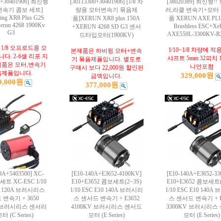
4+30401906] 최신형
[30113300+30401906] [1/8 차
[38020389] 최신형!
변속기 콤보 세트]
량용 모터변속기 묶음제
러,라클 변속기+모터
ng XR8 Plus G2S
품]XERUN XR8 plus 150A
품 XERUN AXE PLU
erun 4268 1900Kv
Brushless ESC+Xe
+XERUN 4268 SD G3 센서
G3
AXE550L-3300KV-
드타입모터(1900KV)
1/8 오프로드용 모
1/10~1/8 차량에 적
본제품은 하비윙 모터+변속
다. 2-6셀 리포 지
샤프트 5mm 32피치 1
기 묶음제품입니다. 별도로
제품은 모터,변속기
니언포함
구매시 보다 22,000원 할인된
음제품입니다.
329,000원
금액입니다.
9,000원
377,000원
0A+5403500] XC-
[E10-140A+E3652-4100KV]
[E10-140A+E3652-3
세트 XC-ESC 1/10
E10+E3652 콤보세트(2~3S)
E10+E3652 콤보세트(
0 120A 브러시리스
1/10 ESC E10 140A 브러시리
1/10 ESC E10 140
변속기 + 3650
스 센서드 변속기 + E3652
스 센서드 변속기 + E
V 브러시리스 센서리
4100KV 브러시리스 센서드
3300KV 브러시리스
터 (C Series)
모터 (E Series)
모터 (E Series)