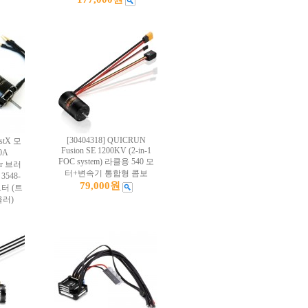
[30404318] QUICRUN
ostX 모
Fusion SE 1200KV (2-in-1
0A
FOC system) 라클용 540 모
ler 브러
터+변속기 통합형 콤보
3548-
79,000원
모터 (트
러)