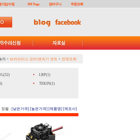
원가입/수정
MY Page
장바구니
주문조회
속기
>
브러쉬리스 모터/변속기 셋트
>
전체조회
G(52)
LRP(1)
)
TEKIN(1)
정렬 :
[낮은가격]
[높은가격]
[제품명]
[제조사]