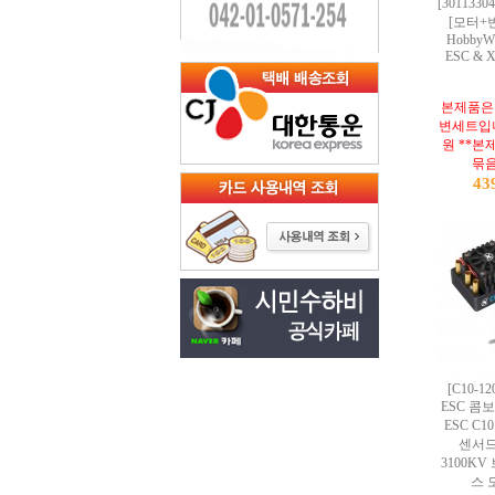
[3011330
[모터+
HobbyWi
ESC & X
본제품은 
변세트입니
원 **본
묶
43
[C10-12
ESC 콤보
ESC C1
센서드 
3100K
스 모