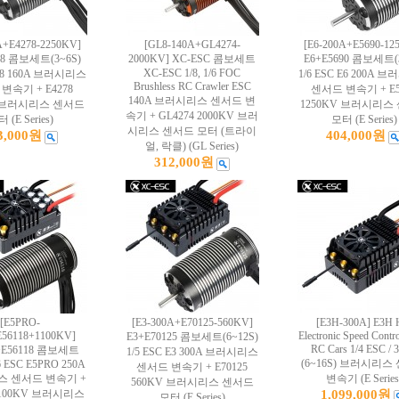
A+E4278-2250KV]
[GL8-140A+GL4274-
[E6-200A+E5690-12
78 콤보세트(3~6S)
2000KV] XC-ESC 콤보세트
E6+E5690 콤보세트(3
XC-ESC 1/8, 1/6 FOC
 E8 160A 브러시리스
1/6 ESC E6 200A 
Brushless RC Crawler ESC
변속기 + E4278
센서드 변속기 + E5
140A 브러시리스 센서드 변
V 브러시리스 센서드
1250KV 브러시리스
속기 + GL4274 2000KV 브러
 (E Series)
모터 (E Series)
시리스 센서드 모터 (트라이
3,000원
404,000원
얼, 락클) (GL Series)
312,000원
[E5PRO-
[E3-300A+E70125-560KV]
[E3H-300A] E3H
56118+1100KV]
Electronic Speed Contro
E3+E70125 콤보세트(6~12S)
RC Cars 1/4 ESC / 
+E56118 콤보세트
1/5 ESC E3 300A 브러시리스
(6~16S) 브러시리스
/6 ESC E5PRO 250A
센서드 변속기 + E70125
 센서드 변속기 +
변속기 (E Series
560KV 브러시리스 센서드
 1100KV 브러시리스
1,099,000원
모터 (E Series)