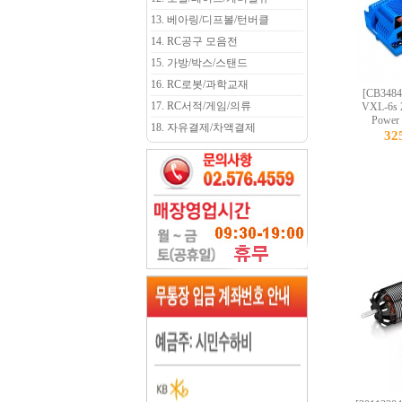
13. 베아링/디프볼/턴버클
14. RC공구 모음전
15. 가방/박스/스탠드
16. RC로봇/과학교재
[CB3484]
17. RC서적/게임/의류
VXL-6s 2
Power
18. 자유결제/차액결제
32