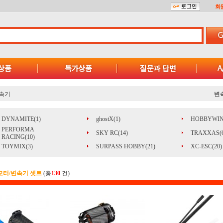
회
속기
변
DYNAMITE(1)
ghostX(1)
HOBBYWIN
PERFORMA
SKY RC(14)
TRAXXAS(6
RACING(10)
TOYMIX(3)
SURPASS HOBBY(21)
XC-ESC(20)
모터/변속기 셋트
(총
130
건)