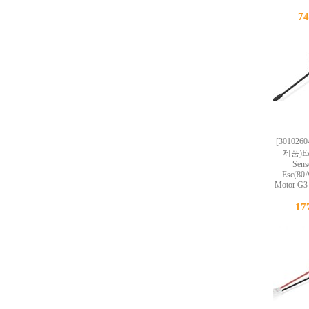
7
[301026
제품)Ez
Sens
Esc(80
Motor G3
17