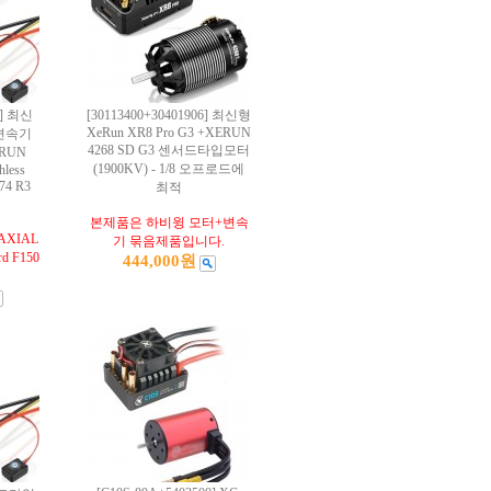
0] 최신
[30113400+30401906] 최신형
XeRun XR8 Pro G3 +XERUN
 변속기
4268 SD G3 센서드타입모터
RUN
(1900KV) - 1/8 오프로드에
less
74 R3
최적
본제품은 하비윙 모터+변속
 AXIAL
기 묶음제품입니다.
 F150
444,000원