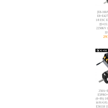
[E8-160
E8+E42
1/8 ESC
센서드 
2250K
모터
29
250A+E
E5PRO
(6~8S) 1
브러시리스
E56118