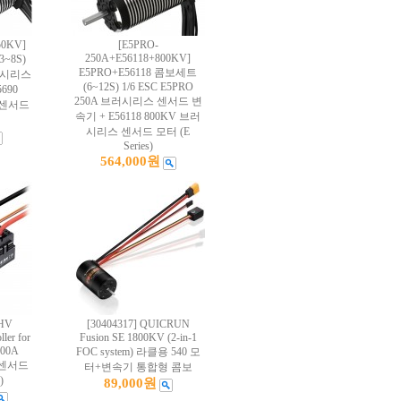
50KV]
[E5PRO-
250A+E56118+800KV]
~8S)
E5PRO+E56118 콤보세트
브러시리스
(6~12S) 1/6 ESC E5PRO
690
250A 브러시리스 센서드 변
 센서드
속기 + E56118 800KV 브러
시리스 센서드 모터 (E
Series)
564,000원
 HV
[30404317] QUICRUN
ller for
Fusion SE 1800KV (2-in-1
300A
FOC system) 라클용 540 모
 센서드
터+변속기 통합형 콤보
)
89,000원