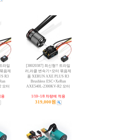
! 트라일
[38020387] 최신형!! 트라일
 묶음제
러,라클 변속기+모터 묶음제
S R3
품 XERUN AXE PLUS R3
Run
Brushless ESC+XeRun
R2 모터
AXE540L-2300KV-R2 모터
 적용
1/10~1/8 차량에 적용
319,000원