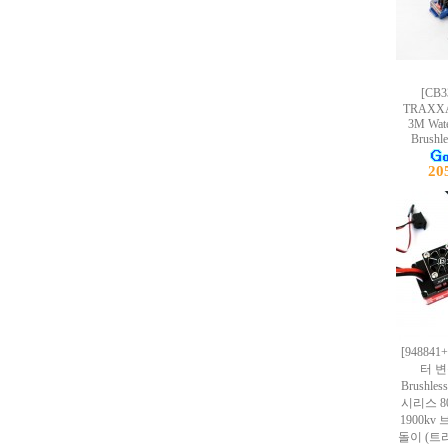
[CB
TRAXXAS
3M Wate
Brushl
20
[948841+
터 변
Brushles
시리스 80
1900k
돌이 (트