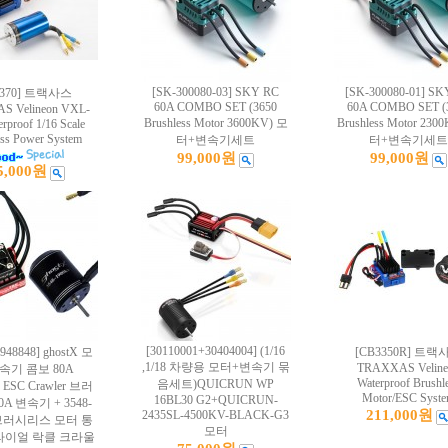
[SK-300080-03] SKY RC
[SK-300080-01] SK
3370] 트랙사스
60A COMBO SET (3650
60A COMBO SET (
 Velineon VXL-
Brushless Motor 3600KV) 모
Brushless Motor 230
rproof 1/16 Scale
ess Power System
터+변속기세트
터+변속기세트
99,000원
99,000원
5,000원
[30110001+30404004] (1/16
948848] ghostX 모
[CB3350R] 트랙
,1/18 차량용 모터+변속기 묶
TRAXXAS Veline
속기 콤보 80A
Waterproof Brushl
음세트)QUICRUN WP
s ESC Crawler 브러
Motor/ESC Syst
16BL30 G2+QUICRUN-
A 변속기 + 3548-
211,000원
2435SL-4500KV-BLACK-G3
v 브러시리스 모터 통
모터
라이얼 락클 크라울