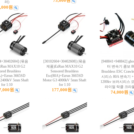
75,000원
러)
4,000원
04+30402604] (묶음
[30102604+30402608] (묶음
[948841+948842] gh
Run MAX10 G2
제품)EzRun MAX10 G2
터 변속기 콤보 8
ored Brushless
Sensored Brushless
Brushless ESC Craw
A)+Ezrun 3665SD
Esc(80A)+Ezrun 3665SD
시리스 80A 변속기 + 
 2400kV 5mm Shaft
Motor G3 4000kV 5mm Shaft
1200kv 브러시리스 
for 1:10
for 1:10
라이얼 락클 크라울
7,000원
177,000원
74,000원