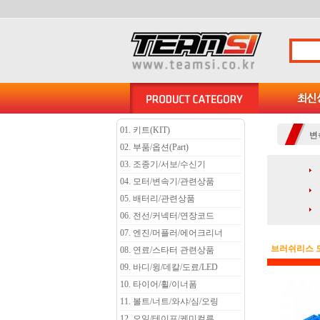
01. 키트(KIT)
변
02. 부품/옵션(Part)
03. 조종기/서보/수신기
04. 모터/변속기/관련상품
05. 배터리/관련상품
06. 전선/커넥터/연장코드
07. 엔진/머플러/에어크리너
브러쉬리스 
08. 연료/스타터 관련상품
09. 바디/윙/데칼/도료/LED
10. 타이어/휠/이너폼
11. 볼트/너트/와샤/심/오링
12. 오일/테이프/케미컬류