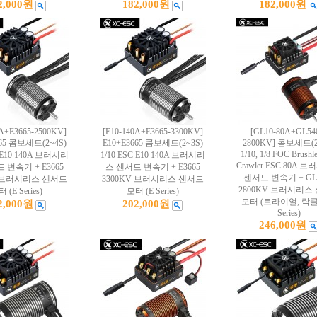
2,000원
182,000원
182,000원
0A+E3665-2500KV]
[E10-140A+E3665-3300KV]
[GL10-80A+GL54
665 콤보세트(2~4S)
E10+E3665 콤보세트(2~3S)
2800KV] 콤보세트(2
1/10, 1/8 FOC Brushl
C E10 140A 브러시리
1/10 ESC E10 140A 브러시리
Crawler ESC 80A 
 변속기 + E3665
스 센서드 변속기 + E3665
센서드 변속기 + GL
V 브러시리스 센서드
3300KV 브러시리스 센서드
2800KV 브러시리스
 (E Series)
모터 (E Series)
모터 (트라이얼, 락클)
2,000원
202,000원
Series)
246,000원