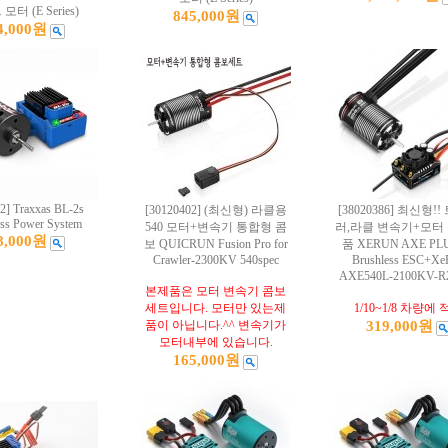
터 (E Series)
845,000원
4,000원
2] Traxxas BL-2s
[30120402] (최신형) 라클용
[38020386] 최신형!
ess Power System
540 모터+변속기 통합형 콤
러,라클 변속기+모터
8,000원
보 QUICRUN Fusion Pro for
품 XERUN AXE PLU
Crawler-2300KV 540spec
Brushless ESC+Xe
AXE540L-2100KV-
본제품은 모터 변속기 콤보
세트입니다. 모터만 있는제
1/10~1/8 차량에
품이 아닙니다.^^ 변속기가
319,000원
모터내부에 있습니다.
165,000원