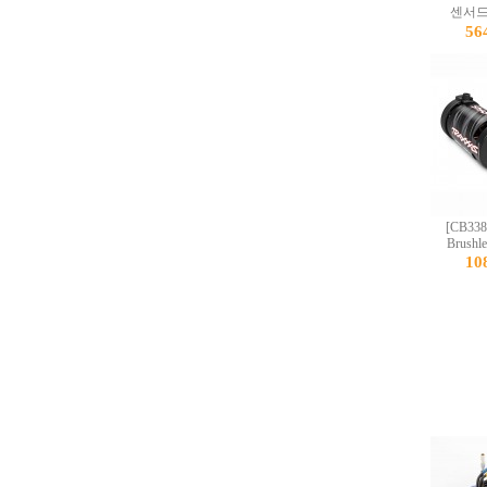
센서드 모
56
[CB338
Brushl
10