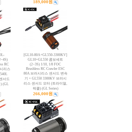
189,000원
0L-
[GL10-80A+GL550-3300KV]
~4S)
GL10+GL550 콤보세트
ess RC
(2~3S) 1/10, 1/8 FOC
Brushless RC Crawler ESC
브러시리스
80A 브러시리스 센서드 변속
540L
기 + GL550 3300KV 브러시
 센서드
리스 센서드 모터 (트라이얼,
 (GL
락클) (GL Series)
266,000원