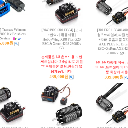
 Traxxas Velineon
[30401909+30113304] [모터
[30113201+3040140
000 Kv Brushless
+변속기 묶음제품]
형!! 트라일러,라클
 System
HobbyWing XR8 Plus G2S
+모터 묶음제품 XE
5,000원
ESC & Xerun 4268 2800Kv
AXE PLUS R3 Brush
G3
ESC+XeRun AXE 42
2000KV 모터
본제품은 1/8 온로드용 모변
세트입니다. 2-6셀 리포 지원
1/8 ,1/6 차량에 적용 ,
** 본제품은 모터,변속기 묶
SCX6 ,트랙션하비 Ford
음제품입니다.
등 차량에 사용
439,000원
339,000원