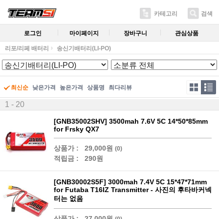
카테고리
검색
로그인
마이페이지
장바구니
관심상품
리포/리페 배터리
송신기배터리(LI-PO)
최신순
낮은가격
높은가격
상품명
최다리뷰
1 - 20
[GNB35002SHV] 3500mah 7.6V 5C 14*50*85mm
for Frsky QX7
상품가 :
29,000원
(0)
적립금 :
290원
[GNB30002S5F] 3000mah 7.4V 5C 15*47*71mm
for Futaba T16IZ Transmitter - 사진의 후타바커넥
터는 없음
상품가 :
27,000원
(0)