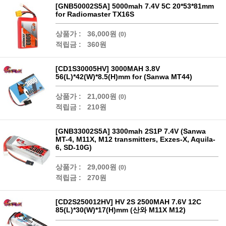
[GNB50002S5A] 5000mah 7.4V 5C 20*53*81mm
for Radiomaster TX16S
상품가 :
36,000원
(0)
적립금 :
360원
[CD1S30005HV] 3000MAH 3.8V
56(L)*42(W)*8.5(H)mm for (Sanwa MT44)
상품가 :
21,000원
(0)
적립금 :
210원
[GNB33002S5A] 3300mah 2S1P 7.4V (Sanwa
MT-4, M11X, M12 transmitters, Exzes-X, Aquila-
6, SD-10G)
상품가 :
29,000원
(0)
적립금 :
270원
[CD2S250012HV] HV 2S 2500MAH 7.6V 12C
85(L)*30(W)*17(H)mm (산와 M11X M12)