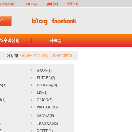
원가입/수정
MY Page
장바구니
주문조회
데칼/윙
>
메이커 로고 데칼
>
JCONCEPTS
AXON(1)
FUTABA(2)
S(3)
Hot Racing(0)
)
LRP(1)
(1)
ORION(5)
PROTEK RC(0)
)
SANWA(9)
)
TRAXXAS(5)
2)
XCEED(2)