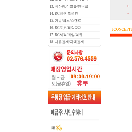
13. 베아링/디프볼/턴버클
14. RC공구 모음전
15. 가방/박스/스탠드
16. RC로봇/과학교재
JCONCEPT
17. RC서적/게임/의류
18. 자유결제/차액결제