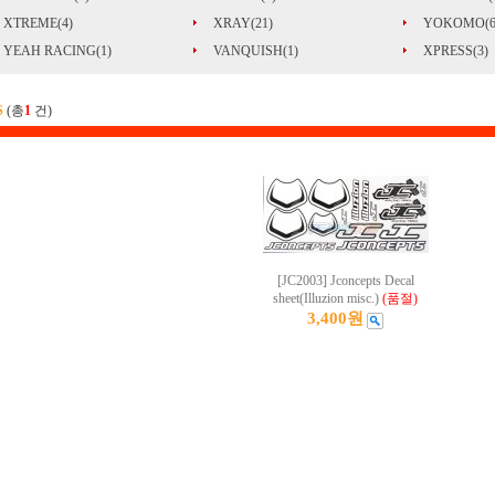
XTREME(4)
XRAY(21)
YOKOMO(6
YEAH RACING(1)
VANQUISH(1)
XPRESS(3)
S
(총
1
건)
[JC2003] Jconcepts Decal
sheet(Illuzion misc.)
(품절)
3,400원