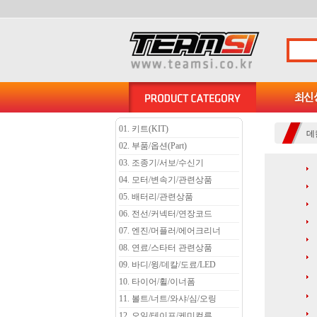
01. 키트(KIT)
데
02. 부품/옵션(Part)
03. 조종기/서보/수신기
04. 모터/변속기/관련상품
05. 배터리/관련상품
06. 전선/커넥터/연장코드
07. 엔진/머플러/에어크리너
08. 연료/스타터 관련상품
09. 바디/윙/데칼/도료/LED
10. 타이어/휠/이너폼
11. 볼트/너트/와샤/심/오링
12. 오일/테이프/케미컬류