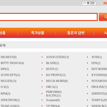
회
칼/윙
HIGHEST(0)
ASSOCIATED(13)
AVID(1)
BITTY DESIGN(4)
BLADE(1)
EDS(2)
HPI(5)
HUDY(1)
HOT BODIE
JCONCEPTS(1)
KO PROPO(12)
KYOSHO(6
MUGEN(13)
MUCH-MORE(8)
NOVAROSSI
O.S(2)
ORCA(1)
PROLINE(7)
PERFORMA
RPM(3)
SERPENT(4
RACING(1)
SPEKTRUM(2)
Scorpion(0)
TAMIYA(20
TEAM LOSI(3)
VP PRO(4)
WOOW RC(