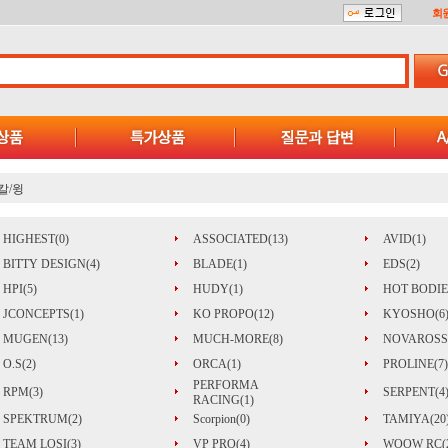
회
칼/윙
HIGHEST(0)
ASSOCIATED(13)
AVID(1)
BITTY DESIGN(4)
BLADE(1)
EDS(2)
HPI(5)
HUDY(1)
HOT BODIE
JCONCEPTS(1)
KO PROPO(12)
KYOSHO(6
MUGEN(13)
MUCH-MORE(8)
NOVAROSSI
O.S(2)
ORCA(1)
PROLINE(7)
PERFORMA
RPM(3)
SERPENT(4
RACING(1)
SPEKTRUM(2)
Scorpion(0)
TAMIYA(20
TEAM LOSI(3)
VP PRO(4)
WOOW RC(