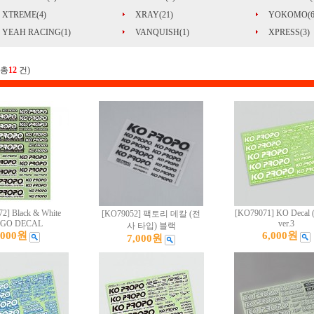
XTREME(4)
XRAY(21)
YOKOMO(6
YEAH RACING(1)
VANQUISH(1)
XPRESS(3)
(총
12
건)
2] Black & White
[KO79071] KO Decal 
[KO79052] 팩토리 데칼 (전
GO DECAL
ver.3
사 타입) 블랙
,000원
6,000원
7,000원