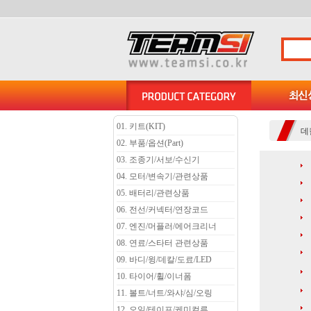
01. 키트(KIT)
데
02. 부품/옵션(Part)
03. 조종기/서보/수신기
04. 모터/변속기/관련상품
05. 배터리/관련상품
06. 전선/커넥터/연장코드
07. 엔진/머플러/에어크리너
08. 연료/스타터 관련상품
09. 바디/윙/데칼/도료/LED
10. 타이어/휠/이너폼
11. 볼트/너트/와샤/심/오링
12. 오일/테이프/케미컬류