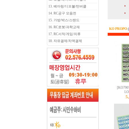
13. 베아링/디프볼/턴버클
14. RC공구 모음전
15. 가방/박스/스탠드
16. RC로봇/과학교재
KO PROPO
17. RC서적/게임/의류
18. 자유결제/차액결제
[KO7907
LO
5