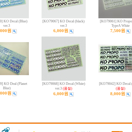
] KO Decal (Blue)
[KO79067] KO Decal (black)
[KO79061] KO Propo
ver.3
ver.3
TypeA White
,000원
6,000원
7,500원
] KO Deal (Planet
[KO79068] KO Decal (White)
[KO79042] KO Decal (
Blue)
ver.3
(품절)
(품절)
,000원
6,000원
8,000원