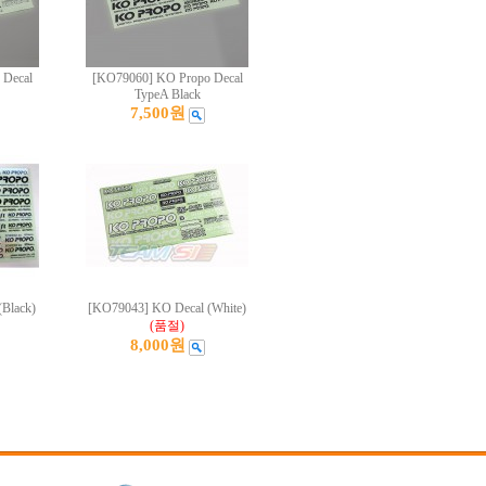
 Decal
[KO79060] KO Propo Decal
TypeA Black
7,500원
Black)
[KO79043] KO Decal (White)
(품절)
8,000원