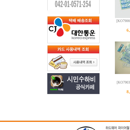
[KO79069
6
[KO79039
8