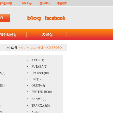
원가입/수정
MY Page
장바구니
주문조회
데칼/윙
>
메이커 로고 데칼
>
KO PROPO
AXON(1)
FUTABA(2)
S(3)
Hot Racing(0)
)
LRP(1)
(1)
ORION(5)
PROTEK RC(0)
)
SANWA(9)
)
TRAXXAS(5)
2)
XCEED(2)