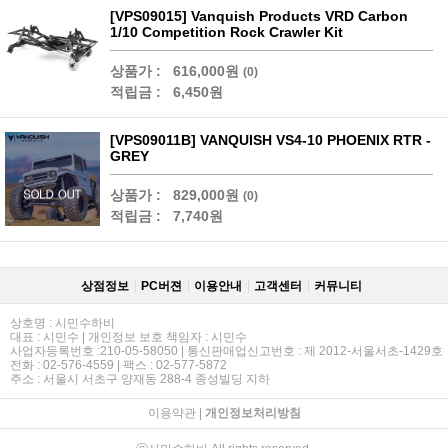
[VPS09015] Vanquish Products VRD Carbon
1/10 Competition Rock Crawler Kit
상품가 :
616,000원
(0)
적립금 :
6,450원
[VPS09011B] VANQUISH VS4-10 PHOENIX RTR -
GREY
상품가 :
829,000원
(0)
적립금 :
7,740원
상점정보
PC버젼
이용안내
고객센터
커뮤니티
상호명 : 시민수하비
대표 : 시민수 | 개인정보 보호 책임자 : 시민수
사업자등록번호 :210-05-58050 | 통신판매업신고번호 : 제 2012-서울서초-1429호
전화 : 02-576-4559 | 팩스 : 02-577-5872
주소 : 서울시 서초구 양재동 288-4 종성빌딩 지하
이용약관
|
개인정보처리방침