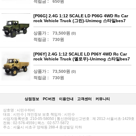
적립금 :
650원
[P06G] 2.4G 1:12 SCALE LD P06G 4WD Rc Car
rock Vehicle Truck (그린)-Unimog 스타일bes7
상품가 :
73,500원
(0)
적립금 :
730원
[P06Y] 2.4G 1:12 SCALE LD P06Y 4WD Rc Car
rock Vehicle Truck (옐로우)-Unimog 스타일bes7
상품가 :
73,500원
(0)
적립금 :
730원
상점정보
PC버젼
이용안내
고객센터
커뮤니티
상호명 : 시민수하비
대표 : 시민수 | 개인정보 보호 책임자 : 시민수
사업자등록번호 :210-05-58050 | 통신판매업신고번호 : 제 2012-서울서초-1429호
전화 : 02-576-4559 | 팩스 : 02-577-5872
주소 : 서울시 서초구 양재동 288-4 종성빌딩 지하